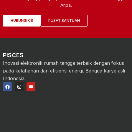
Anda.
HUBUNGI CS
PUSAT BANTUAN
PISCES
Inovasi elektronik rumah tangga terbaik dengan fokus
pada ketahanan dan efisiensi energi. Bangga karya asli
Indonesia.
F
I
Y
a
n
o
c
s
u
e
t
t
b
a
u
o
g
b
o
r
e
k
a
m