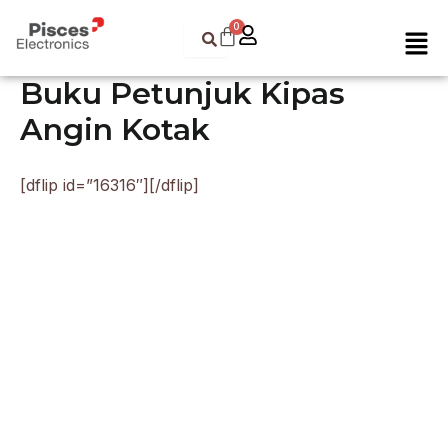
Skip
Men
to
content
Buku Petunjuk Kipas
Angin Kotak
[dflip id=”16316″][/dflip]