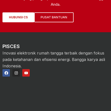
Anda.
HUBUNGI CS
PUSAT BANTUAN
PISCES
Inovasi elektronik rumah tangga terbaik dengan fokus
pada ketahanan dan efisiensi energi. Bangga karya asli
Indonesia.
F
I
Y
a
n
o
c
s
u
e
t
t
b
a
u
o
g
b
o
r
e
k
a
m