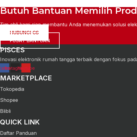
Butuh Bantuan Memilih Pro
Tim ahli kami siap membantu Anda menemukan solusi elek
HUBUNGI CS
PUSAT BANTUAN
PISCES
Inovasi elektronik rumah tangga terbaik dengan fokus pada
cebook
Instagram
Youtube
MARKETPLACE
Tokopedia
Shopee
Blibli
QUICK LINK
Daftar Panduan