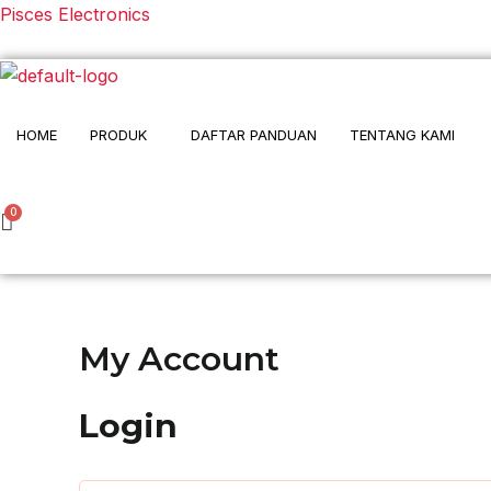
Skip
Pisces Electronics
Required
Required
to
content
HOME
PRODUK
DAFTAR PANDUAN
TENTANG KAMI
My Account
Login