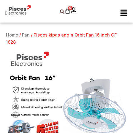
Skip
Men
to
content
Home
/
Fan
/ Pisces kipas angin Orbit Fan 16 inch OF
1628