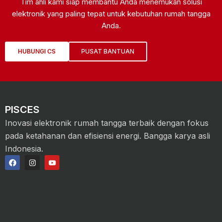
Tim ahli kami siap membantu Anda menemukan solusi
elektronik yang paling tepat untuk kebutuhan rumah tangga
Anda.
HUBUNGI CS
PUSAT BANTUAN
PISCES
Inovasi elektronik rumah tangga terbaik dengan fokus
pada ketahanan dan efisiensi energi. Bangga karya asli
Indonesia.
F
I
Y
a
n
o
c
s
u
e
t
t
b
a
u
o
g
b
o
r
e
k
a
m