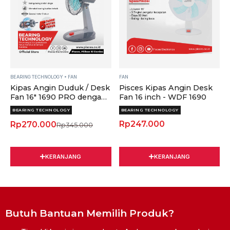
Rp345.000.
Rp270.000.
Desk
Fan
Fan
16
16"
inch
1690
-
PRO
WDF
dengan
1690
Teknologi
quantity
Bearing
BEARING TECHNOLOGY
•
FAN
FAN
Kipas Angin Duduk / Desk
Pisces Kipas Angin Desk
&
Fan 16" 1690 PRO dengan
Fan 16 inch - WDF 1690
Thermofuse
Teknologi Bearing &
quantity
BEARING TECHNOLOGY
BEARING TECHNOLOGY
Thermofuse
Rp
247.000
Rp
270.000
Rp
345.000
KERANJANG
KERANJANG
Butuh Bantuan Memilih Produk?