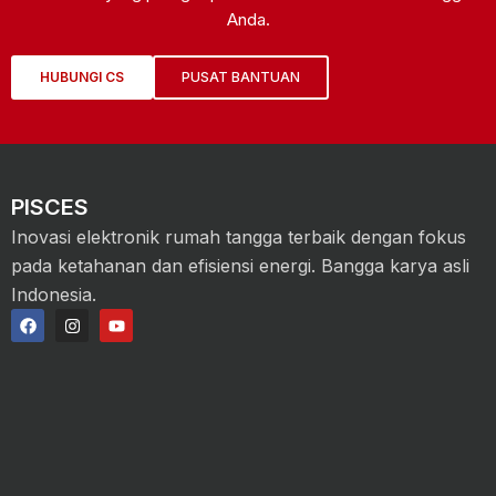
Anda.
HUBUNGI CS
PUSAT BANTUAN
PISCES
Inovasi elektronik rumah tangga terbaik dengan fokus
pada ketahanan dan efisiensi energi. Bangga karya asli
Indonesia.
F
I
Y
a
n
o
c
s
u
e
t
t
b
a
u
o
g
b
o
r
e
k
a
m