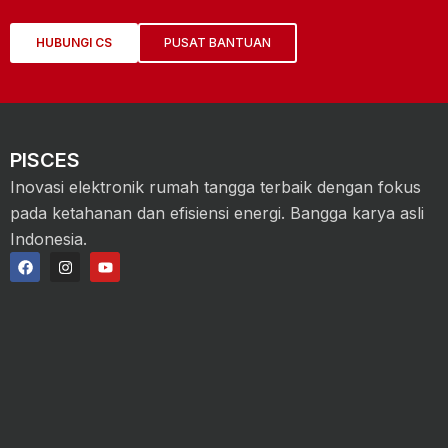
HUBUNGI CS
PUSAT BANTUAN
PISCES
Inovasi elektronik rumah tangga terbaik dengan fokus
pada ketahanan dan efisiensi energi. Bangga karya asli
Indonesia.
F
I
Y
a
n
o
c
s
u
e
t
t
b
a
u
o
g
b
o
r
e
k
a
m